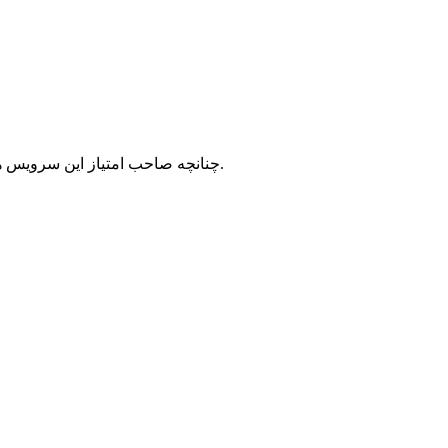
با شرکت سرورپارس تماس حاصل نمایید.
چنانچه صاحب امتیاز این سرویس ه