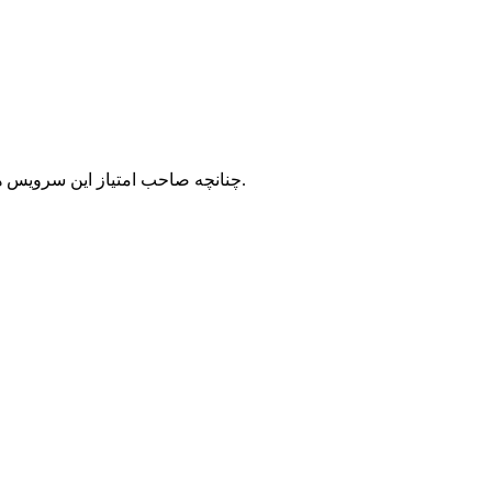
با شرکت سرورپارس تماس حاصل نمایید.
چنانچه صاحب امتیاز این سرویس ه