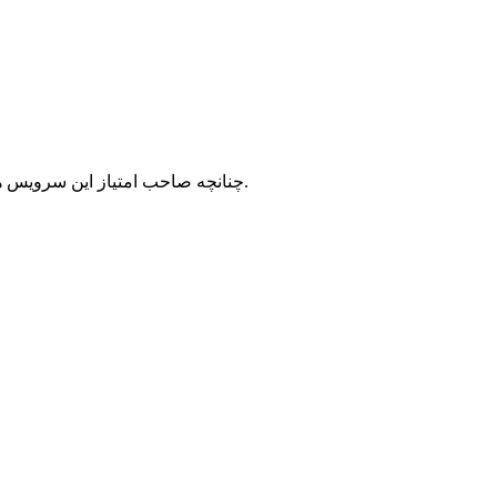
با شرکت سرورپارس تماس حاصل نمایید.
چنانچه صاحب امتیاز این سرویس ه