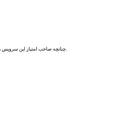
با شرکت سرورپارس تماس حاصل نمایید.
چنانچه صاحب امتیاز این سرویس ه