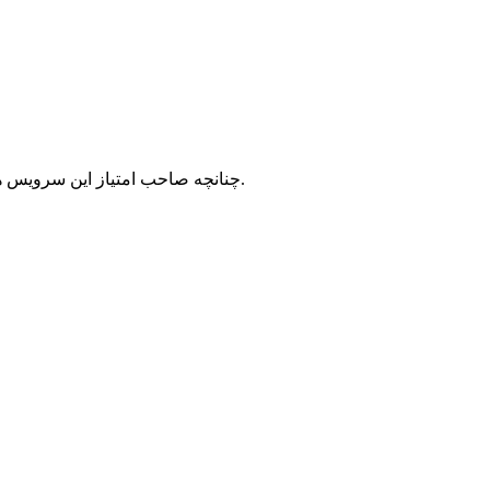
با شرکت سرورپارس تماس حاصل نمایید.
چنانچه صاحب امتیاز این سرویس ه