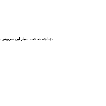
با شرکت سرورپارس تماس حاصل نمایید.
چنانچه صاحب امتیاز این سرویس ه