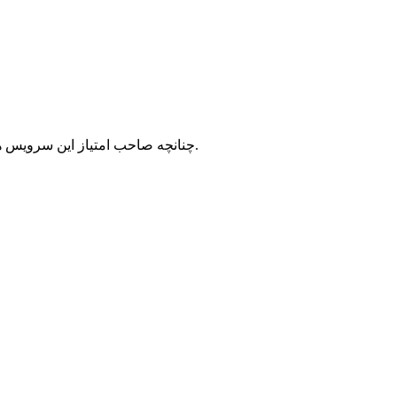
با شرکت سرورپارس تماس حاصل نمایید.
چنانچه صاحب امتیاز این سرویس ه