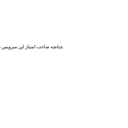
با شرکت سرورپارس تماس حاصل نمایید.
چنانچه صاحب امتیاز این سرویس ه