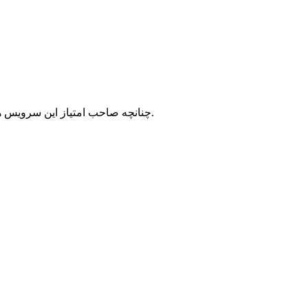
با شرکت سرورپارس تماس حاصل نمایید.
چنانچه صاحب امتیاز این سرویس ه