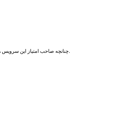
با شرکت سرورپارس تماس حاصل نمایید.
چنانچه صاحب امتیاز این سرویس ه