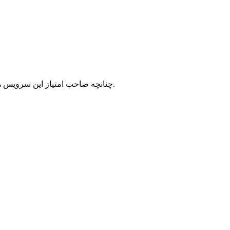
با شرکت سرورپارس تماس حاصل نمایید.
چنانچه صاحب امتیاز این سرویس ه