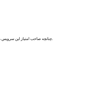
با شرکت سرورپارس تماس حاصل نمایید.
چنانچه صاحب امتیاز این سرویس ه