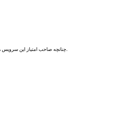
با شرکت سرورپارس تماس حاصل نمایید.
چنانچه صاحب امتیاز این سرویس ه