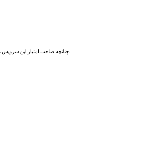
با شرکت سرورپارس تماس حاصل نمایید.
چنانچه صاحب امتیاز این سرویس ه