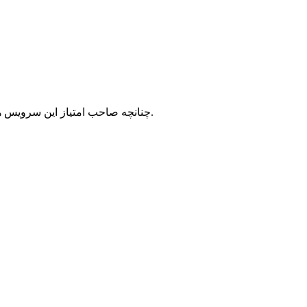
با شرکت سرورپارس تماس حاصل نمایید.
چنانچه صاحب امتیاز این سرویس ه