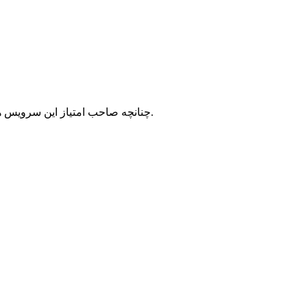
با شرکت سرورپارس تماس حاصل نمایید.
چنانچه صاحب امتیاز این سرویس ه