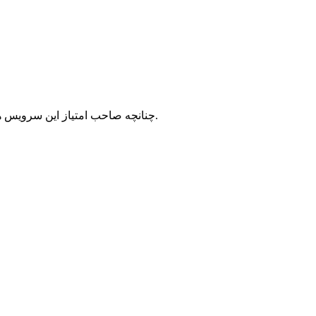
با شرکت سرورپارس تماس حاصل نمایید.
چنانچه صاحب امتیاز این سرویس ه